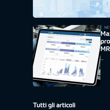
NE
Max
pro
MR
...
Tutti gli articoli