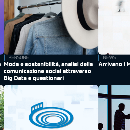
PERSONE
NEWS
a
Moda e sostenibilità, analisi della
Arrivano i 
comunicazione social attraverso
Big Data e questionari