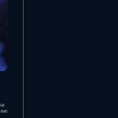
ial
 dati