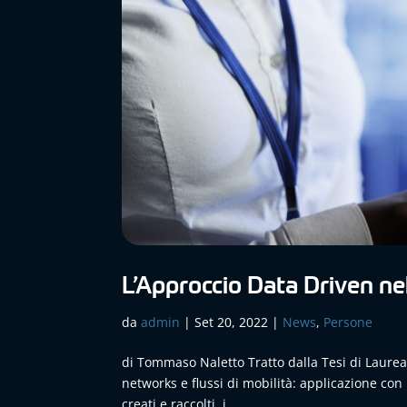
L’Approccio Data Driven ne
da
admin
|
Set 20, 2022
|
News
,
Persone
di Tommaso Naletto Tratto dalla Tesi di Laurea 
networks e flussi di mobilità: applicazione con 
creati e raccolti, i...