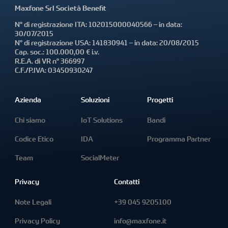
Maxfone Srl Società Benefit
N° di registrazione ITA: 102015000040566 – in data:
30/07/2015
N° di registrazione USA: 141830941 – in data: 20/08/2015
Cap. soc.: 100.000,00 € i.v.
R.E.A. di VR n° 366997
C.F./P.IVA: 03450930247
Azienda
Soluzioni
Progetti
Chi siamo
IoT Solutions
Bandi
Codice Etico
IDA
Programma Partner
Team
SocialMeter
Privacy
Contatti
Note Legali
+39 045 9205100
Privacy Policy
info@maxfone.it