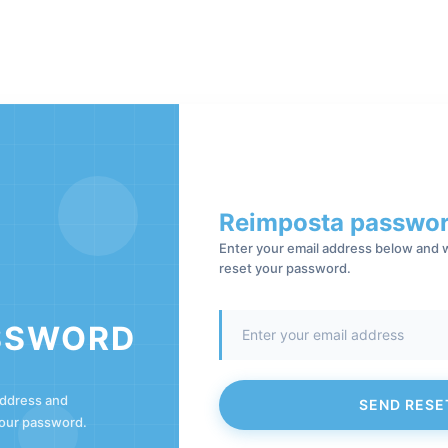
Reimposta passwo
Enter your email address below and w
reset your password.
SSWORD
address and
SEND RESE
 your password.