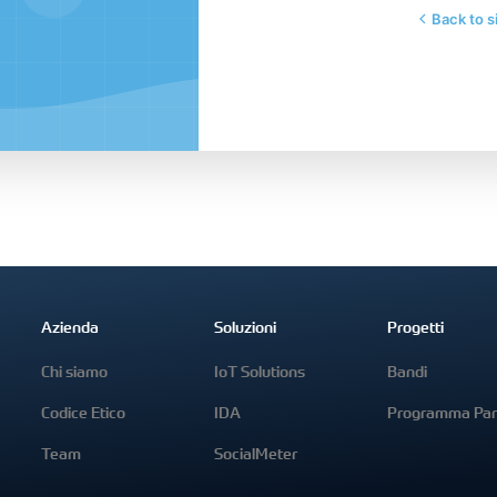
Back to s
Azienda
Soluzioni
Progetti
Chi siamo
IoT Solutions
Bandi
Codice Etico
IDA
Programma Par
Team
SocialMeter