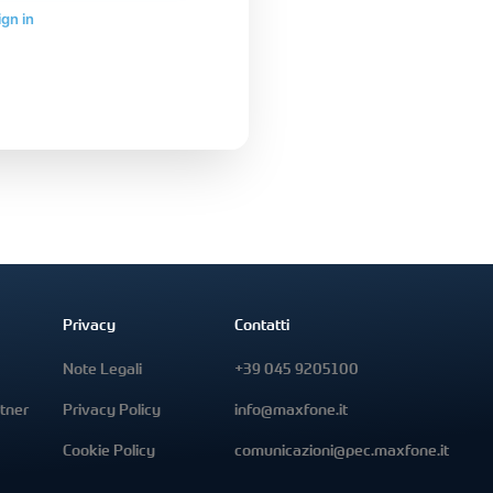
ign in
Privacy
Contatti
Note Legali
+39 045 9205100
tner
Privacy Policy
info@maxfone.it
Cookie Policy
comunicazioni@pec.maxfone.it