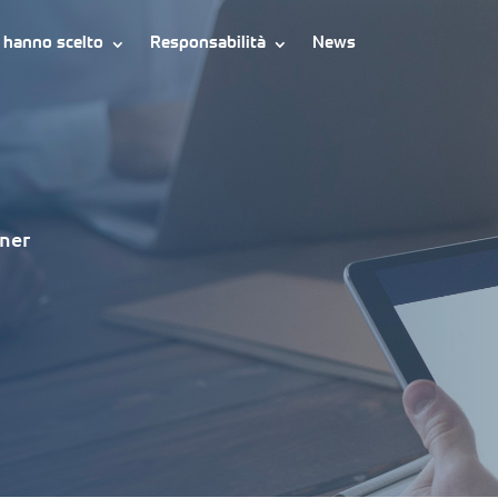
i hanno scelto
Responsabilità
News
tner