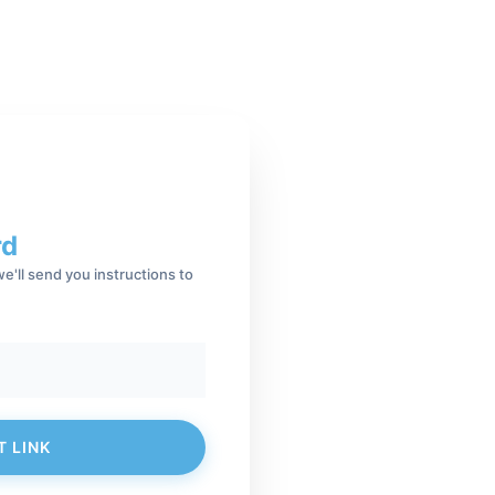
rd
e'll send you instructions to
T LINK