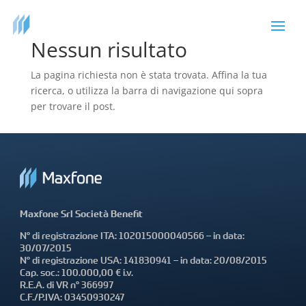
Nessun risultato
La pagina richiesta non è stata trovata. Affina la tua
ricerca, o utilizza la barra di navigazione qui sopra
per trovare il post.
Maxfone Srl Società Benefit
N° di registrazione ITA: 102015000040566 – in data:
30/07/2015
N° di registrazione USA: 141830941 – in data: 20/08/2015
Cap. soc.: 100.000,00 € i.v.
R.E.A. di VR n° 366997
C.F./P.IVA: 03450930247