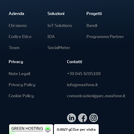
Azienda
Soluzioni
Progetti
Chi siamo
IoT Solutions
Bandi
Codice Etico
IDA
Programma Partner
Team
SocialMeter
Privacy
Contatti
Note Legali
+39 045 9205100
Privacy Policy
info@maxfone.it
Cookie Policy
comunicazioni@pec.maxfone.it
0.0027
gCO₂e per visita