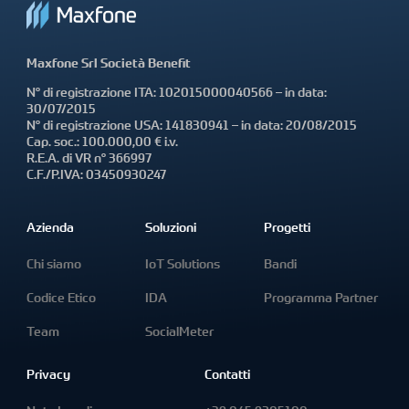
Maxfone Srl Società Benefit
N° di registrazione ITA: 102015000040566 – in data:
30/07/2015
N° di registrazione USA: 141830941 – in data: 20/08/2015
Cap. soc.: 100.000,00 € i.v.
R.E.A. di VR n° 366997
C.F./P.IVA: 03450930247
Azienda
Soluzioni
Progetti
Chi siamo
IoT Solutions
Bandi
Codice Etico
IDA
Programma Partner
Team
SocialMeter
Privacy
Contatti