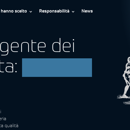
i hanno scelto
Responsabilità
News
igente dei
ta:
Grafiche
i
eria
ta qualità