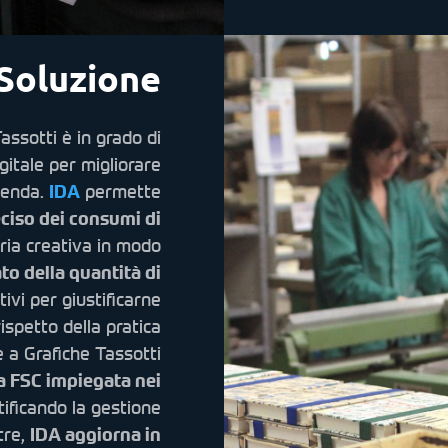
Soluzione
assotti è in grado di
gitale per migliorare
ienda.
IDA
permette
ciso dei consumi di
eria creativa in modo
to della quantità di
ivi per giustificarne
rispetto della pratica
 a Grafiche Tassotti
ta FSC impiegata nei
rtificando la gestione
tre,
IDA aggiorna in