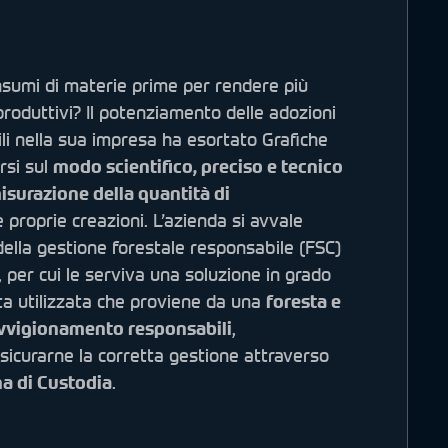
nsumi di materie prime per rendere più
 produttivi? Il potenziamento delle adozioni
ili nella sua impresa ha esortato Grafiche
rsi sul
modo scientifico, preciso e tecnico
isurazione della quantità di
e proprie creazioni. L’azienda si avvale
 della gestione forestale responsabile (FSC)
i, per cui le serviva una soluzione in grado
rta utilizzata che proviene da una
foresta e
rovvigionamento responsabili
,
icurarne la corretta gestione attraverso
na di Custodia
.