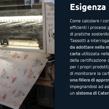
Esigenza
Come calcolare i co
efficienti i processi
di pratiche sostenib
Tassotti a interroga
da adottare nella m
carta
utilizzata nell
della certificazione
per i propri prodott
di monitorare la ca
una filiera di app
impegnandosi ad ass
un
sistema di Cate