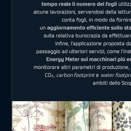
tempo reale il numero dei fogli
utiliz
alcune lavorazioni, servendosi della lett
conta fogli, in modo da fornir
un
aggiornamento efficiente sullo st
sulla relativa burocrazia da effettuare
Infine, l’applicazione proposta 
passaggio ad ulteriori servizi, come l’ins
Energy Meter sui macchinari più e
monitorare altri parametri di produzione,
CO₂,
carbon footprint
e
water footpr
ambiti dello Sco