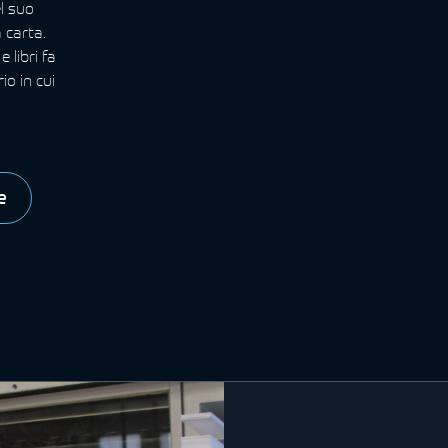
el suo
 carta.
 libri fa
io in cui
e