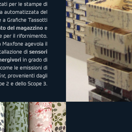
zati per le stampe di
ura automatizzata del
e a Grafiche Tassotti
ato del magazzino
e
 per il rifornimento.
da Maxfone agevola il
tallazione di
sensori
nergivori
in grado di
 come le emissioni di
int
, provenienti dagli
pe 2 e dello Scope 3.